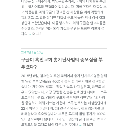
대답은 신나치주의자, 백인우월주의자, 나치의 대학살을 부정
하는 웹사이트와 연결되어 있었습니다. 미국 유대인 대학살 추
모 박물관을 위해 구글의 광고를 산 사람들은 이에 격렬하게
항의했고, 그 결과 유대인 대학살 추모 박물관 역시 검색 결과
상단에 포함됐습니다. 이를 방지하기 위해 구글은 알고리즘을
수정했죠. 하지만 이는 오직 거짓과 편견을 포함한 정보가 결
과의
더 보기
→
2017년 1월 13일.
구글이 흑인교회 총기난사범의 증오심을 부
추겼다?
2015년 6월, 찰스턴의 흑인 교회에서 총기 난사로 9명을 살해
한 딜런 루프(Dylann Roof)가 증오 범죄로 사형을 선고받았
습니다. 재판에서 루프는 직접 진술도 하지 않았고, 증인도 세
우지 않았습니다. 가장 강렬한 진술은 변호인인 데이비드 브룩
으로부터 나왔죠. 검찰이 루프가 폭력적인 백인우월주의자임
을 증명하기 위해 애쓰는 가운데, 브룩 변호사는 배심원단에게
22세 청년이 어떻게 지금과 같은 신념을 갖게 되었는지를 고
려해달라고 호소했습니다. 브룩은 루프의 범행 동기가 100%
인터넷으로부터 왔다며, 그가 인터넷상의 글과 슬로건, 팩트의
조각조각을 그대로 뇌에 다운받은 것이나
더 보기
→