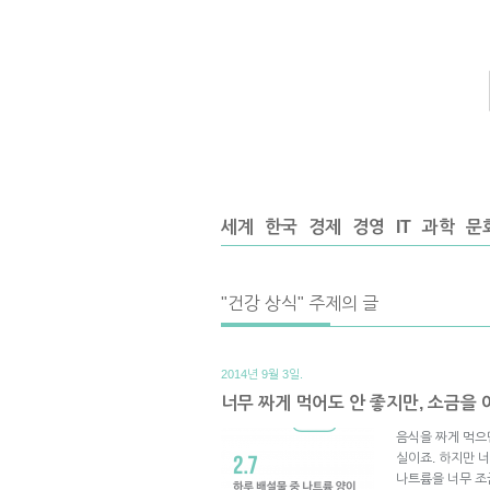
세계
한국
경제
경영
IT
과학
문
"건강 상식" 주제의 글
2014년 9월 3일.
너무 짜게 먹어도 안 좋지만, 소금을
음식을 짜게 먹으면
실이죠. 하지만 너
나트륨을 너무 조