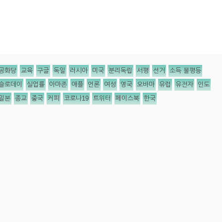
공화당
교육
구글
독일
러시아
미국
분리독립
서평
선거
소득 불평등
슬로데이
실업률
아마존
애플
언론
여성
영국
오바마
유럽
유전자
인도
일본
종교
중국
커피
코로나19
트위터
페이스북
한국