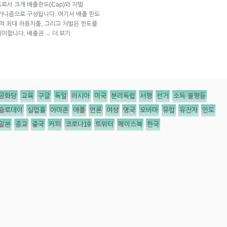
로서 크게 배출한도(Cap)와 처벌
)라는 메커니즘으로 구성됩니다. 여기서 배출 한도
적 최대 허용치를, 그리고 처벌은 한도를
의미합니다. 배출권
더 보기
→
공화당
교육
구글
독일
러시아
미국
분리독립
서평
선거
소득 불평등
슬로데이
실업률
아마존
애플
언론
여성
영국
오바마
유럽
유전자
인도
일본
종교
중국
커피
코로나19
트위터
페이스북
한국