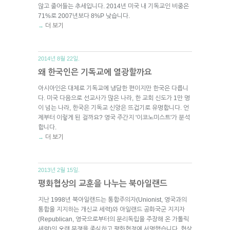
않고 줄어들는 추세입니다. 2014년 미국 내 기독교인 비중은
71%로 2007년보다 8%P 낮습니다.
더 보기
→
2014년 8월 22일.
왜 한국인은 기독교에 열광할까요
아시아인은 대체로 기독교에 냉담한 편이지만 한국은 다릅니
다. 미국 다음으로 선교사가 많은 나라, 한 교회 신도가 1만 명
이 넘는 나라, 한국은 기독교 신앙은 뜨겁기로 유명합니다. 언
제부터 이렇게 된 걸까요? 영국 주간지 '이코노미스트'가 분석
합니다.
더 보기
→
2013년 2월 15일.
평화협상의 교훈을 나누는 북아일랜드
지난 1998년 북아일랜드는 통합주의자(Unionist, 영국과의
통합을 지지하는 개신교 세력)와 아일랜드 공화국군 지지자
(Republican, 영국으로부터의 분리독립을 주장해 온 가톨릭
세력)의 오랜 분쟁을 종식하고 평화협정에 서명했습니다. 협상