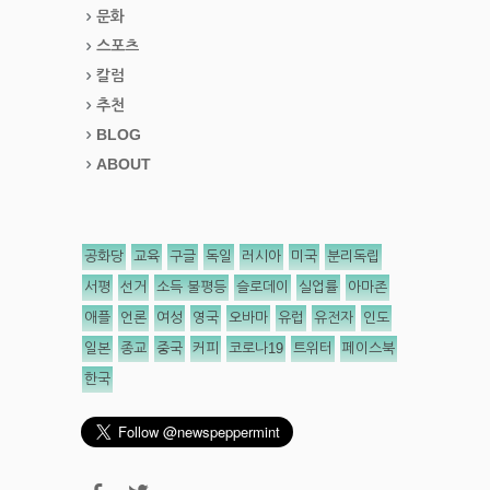
문화
스포츠
칼럼
추천
BLOG
ABOUT
공화당
교육
구글
독일
러시아
미국
분리독립
서평
선거
소득 불평등
슬로데이
실업률
아마존
애플
언론
여성
영국
오바마
유럽
유전자
인도
일본
종교
중국
커피
코로나19
트위터
페이스북
한국