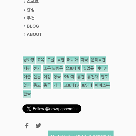
스포츠
칼럼
추천
BLOG
ABOUT
공화당
교육
구글
독일
러시아
미국
분리독립
서평
선거
소득 불평등
슬로데이
실업률
아마존
애플
언론
여성
영국
오바마
유럽
유전자
인도
일본
종교
중국
커피
코로나19
트위터
페이스북
한국