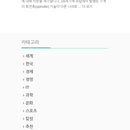
에 대해 의문을 제기합니다. 18세기에 유럽에서 발명된 기계
의 회전축(spindle) 기술이 다른 나라로
더 보기
→
카테고리
세계
한국
경제
경영
IT
과학
문화
스포츠
칼럼
추천