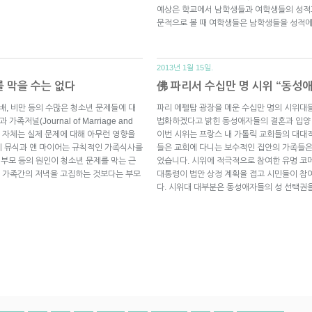
예상은 학교에서 남학생들과 여학생들의 성적과
문적으로 볼 때 여학생들은 남학생들을 성적
2013년 1월 15일.
 막을 수는 없다
佛 파리서 수십만 명 시위 “동성애
배, 비만 등의 수많은 청소년 문제들에 대
파리 에펠탑 광장을 메운 수십만 명의 시위대
저널(Journal of Marriage and
법화하겠다고 밝힌 동성애자들의 결혼과 입양
사 자체는 실제 문제에 대해 아무런 영향을
이번 시위는 프랑스 내 가톨릭 교회들의 대대
리 뮤식과 앤 마이어는 규칙적인 가족식사를
들은 교회에 다니는 보수적인 집안의 가족들은
 부모 등의 원인이 청소년 문제를 막는 근
었습니다. 시위에 적극적으로 참여한 유명 코메디언
 가족간의 저녁을 고집하는 것보다는 부모
대통령이 법안 상정 계획을 접고 시민들이 참
다. 시위대 대부분은 동성애자들의 성 선택권