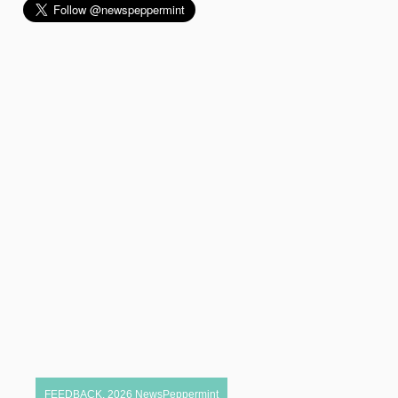
FEEDBACK
,
2026
NewsPeppermint