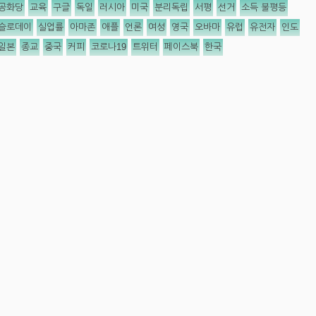
공화당
교육
구글
독일
러시아
미국
분리독립
서평
선거
소득 불평등
슬로데이
실업률
아마존
애플
언론
여성
영국
오바마
유럽
유전자
인도
일본
종교
중국
커피
코로나19
트위터
페이스북
한국