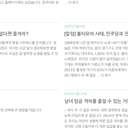
임스 홈페이지에도 실었습니다. 한국어로 읽
더 보기
→
2015년 5월 8일.
 없다면 즐겨라?
[칼럼] 볼티모어 사태, 민주당과
이들에게 명절 스트레스를 안겨줍니다. 정
1969년에 나온 멀 해거드의 노래 <오키 프
졌죠. 하지만 조금 달리 생각해보면 명절
높은 지역-역주)”라는 말이 생기기도 전에 “
면서도 조금은 덜 험악한 논쟁을 벌일 수 있
코기에서는 대마초도, LSD도 하지 않고, 올
노래였죠. 하지만 시절이 많이 달라졌습니다. 
기에는 마약중독자 치료소가 아홉 곳에, 마약
2013년 출생한 아기의 62%가 미혼모에게서 
29.7명보다 두 배 많은
더 보기
→
2014년 5월 14일.
남녀 임금 격차를 줄일 수 있는 
입학 선택에 큰 영향을 미칩니다
– 역자 주: 이 글은 하버드 대학 경제학과 센딜 뮬
뉴욕 타임즈에 쓴 글입니다. 2014년 현재 여
도 우리는 여전히 성별에 따른 임금 격차를 
하지만 그때 즈음이면 더 적은 임금을 받는 것