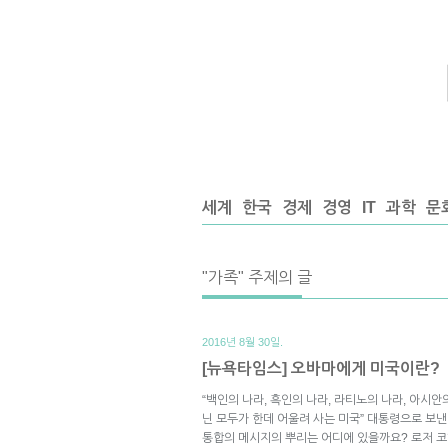
세계
한국
경제
경영
IT
과학
문
"가족" 주제의 글
2016년 8월 30일.
[뉴욕타임스] 오바마에게 미국이란?
“백인의 나라, 흑인의 나라, 라티노의 나라, 아시안
닌 모두가 한데 어울려 사는 미국” 대통령으로 보낸
통합의 메시지의 뿌리는 어디에 있을까요? 로저 코헨의 칼