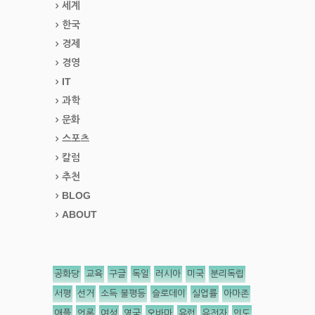
세계
한국
경제
경영
IT
과학
문화
스포츠
칼럼
추천
BLOG
ABOUT
공화당
교육
구글
독일
러시아
미국
분리독립
서평
선거
소득 불평등
슬로데이
실업률
아마존
애플
언론
여성
영국
오바마
유럽
유전자
인도