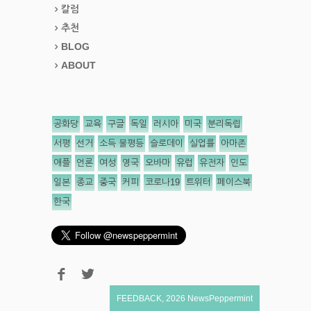
칼럼
추천
BLOG
ABOUT
공화당
교육
구글
독일
러시아
미국
분리독립
서평
선거
소득 불평등
슬로데이
실업률
아마존
애플
언론
여성
영국
오바마
유럽
유전자
인도
일본
종교
중국
커피
코로나19
트위터
페이스북
한국
FEEDBACK
,
2026
NewsPeppermint