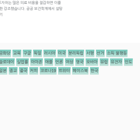
 투자하는 많은 의료 비용을 절감하면 이를
또한 강조했습니다. 공공 보건학계에서 설탕
기
공화당
교육
구글
독일
러시아
미국
분리독립
서평
선거
소득 불평등
슬로데이
실업률
아마존
애플
언론
여성
영국
오바마
유럽
유전자
인도
일본
종교
중국
커피
코로나19
트위터
페이스북
한국