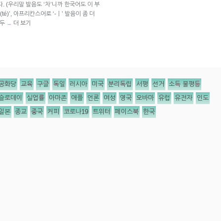
 (우리말 발음도 ‘차’니까 한국어도 이 부
té)’, 아프리칸스어로 ‘-ㅣ’ 발음이 좀 더
 두
더 보기
→
공화당
교육
구글
독일
러시아
미국
분리독립
서평
선거
소득 불평등
슬로데이
실업률
아마존
애플
언론
여성
영국
오바마
유럽
유전자
인도
일본
종교
중국
커피
코로나19
트위터
페이스북
한국