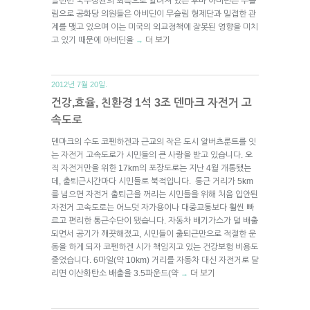
클린턴 국무장관의 최측으로 알려져 있는 후바 아비딘은 무슬
림으로 공화당 의원들은 아비딘이 무슬림 형제단과 밀접한 관
계를 맺고 있으며 이는 미국의 외교정책에 잘못된 영향을 미치
고 있기 때문에 아비딘을
더 보기
→
2012년 7월 20일.
건강,효율, 친환경 1석 3조 덴마크 자전거 고
속도로
덴마크의 수도 코펜하겐과 근교의 작은 도시 알버츠룬트를 잇
는 자전거 고속도로가 시민들의 큰 사랑을 받고 있습니다. 오
직 자전거만을 위한 17km의 포장도로는 지난 4월 개통됐는
데, 출퇴근시간마다 시민들로 북적입니다. 통근 거리가 5km
를 넘으면 자전거 출퇴근을 꺼리는 시민들을 위해 처음 입안된
자전거 고속도로는 어느덧 자가용이나 대중교통보다 훨씬 빠
르고 편리한 통근수단이 됐습니다. 자동차 배기가스가 덜 배출
되면서 공기가 깨끗해졌고, 시민들이 출퇴근만으로 적절한 운
동을 하게 되자 코펜하겐 시가 책임지고 있는 건강보험 비용도
줄었습니다. 6마일(약 10km) 거리를 자동차 대신 자전거로 달
리면 이산화탄소 배출을 3.5파운드(약
더 보기
→