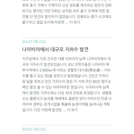
후로 총기 구매시 구매자의 신상 정보를 체크하는 법안이 강화
되기는 했지만 이번 의회는 상하원 모두 총기 규제에 대한 법
안을 단 한건도 발의하지 않았습니다. 반복되는 총기 사고에도
불구하고 갤럽 조사에 따르면
더 보기
→
2012년 7월 21일.
나미비아에서 대규모 지하수 발견
지구상에서 가장 건조한 대륙 아프리카 남쪽 나미비아에서 대
규모 지하수가 발견되었습니다. EU 과학자들은 나미비아 북
부지역에서 2,800㎢에 이르는 광활한 대수층(帶水層 – 지하
수를 품고 있는 땅)을 찾았다고 발표했습니다. 1만년 가까이
땅 밑을 흐르고 있던 지하수의 양은 이 지역 주민 80만 명이 4
백년 동안 쓸 수 있는 어마어마한 양입니다. 사하라사막 남쪽
에서 발견된 지하수로는 사상 최대 규모로 추정됩니다. 생활용
수는 물론이고 농작물 재배에도 충분한 양의 지하수인 만큼 나
미비아 정부는 관개시설을 확충해 농경지역을 늘려나갈 계획
입니다. 다만 이번에 발견된
더 보기
→
2012년 7월 21일.