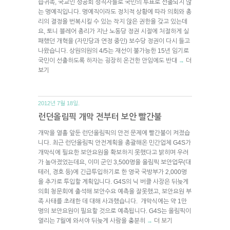
습귀족, 국교인 성공회 성직자들로 국민의 투표로 선출되지 않
는 명예직입니다. 명예직이라도 정치적 상황에 따라 의회와 총
리의 결정을 번복시킬 수 있는 작지 않은 권한을 갖고 있는데
요, 토니 블레어 총리가 지난 노동당 정권 시절에 처절하게 실
패했던 개혁을 (자민당과 연정 중인) 보수당 정권이 다시 들고
나왔습니다. 상원의원의 4/5는 재선이 불가능한 15년 임기로
국민이 선출하도록 하자는 굉장히 온건한 안임에도 반대
더
→
보기
2012년 7월 18일.
런던올림픽 개막 전부터 보안 빨간불
개막을 열흘 앞둔 런던올림픽의 안전 문제에 빨간불이 켜졌습
니다. 최근 런던올림픽 안전계획을 총괄해온 민간업체 G4S가
개막식에 필요한 보안요원을 확보하지 못했다고 밝히며 우려
가 높아졌었는데요, 이미 군인 3,500명을 올림픽 보안업무(대
테러, 경호 등)에 긴급투입하기로 한 영국 국방부가 2,000명
을 추가로 투입할 계획입니다. G4S의 닉 버클 사장은 뒤늦게
의회 청문회에 출석해 보안수요 예측을 잘못했고, 보안요원 부
족 사태를 초래한 데 대해 사과했습니다. 개막식에는 약 1만
명의 보안요원이 필요할 것으로 예측됩니다. G4S는 올림픽이
열리는 7월에 와서야 뒤늦게 사람을 충분히
더 보기
→