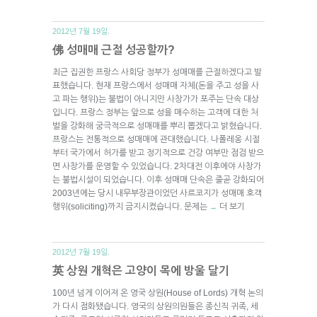
2012년 7월 19일.
佛 성매매 근절 성공할까?
최근 집권한 프랑스 사회당 정부가 성매매를 근절하겠다고 발
표했습니다. 현재 프랑스에서 성매매 자체(돈을 주고 성을 사
고 파는 행위)는 불법이 아니지만 사창가가 포주는 단속 대상
입니다. 프랑스 정부는 앞으로 성을 매수하는 고객에 대한 처
벌을 강화해 궁극적으로 성매매를 뿌리 뽑겠다고 밝혔습니다.
프랑스는 전통적으로 성매매에 관대했습니다. 나폴레옹 시절
부터 국가에서 허가를 받고 정기적으로 건강 여부만 점검 받으
면 사창가를 운영할 수 있었습니다. 2차대전 이후에야 사창가
는 불법시설이 되었습니다. 이후 성매매 단속은 줄곧 강화되어
2003년에는 당시 내무부장관이었던 사르코지가 성매매 호객
행위(soliciting)까지 금지시켰습니다. 문제는
더 보기
→
2012년 7월 19일.
英 상원 개혁은 고양이 목에 방울 달기
100년 넘게 이어져 온 영국 상원(House of Lords) 개혁 논의
가 다시 점화됐습니다. 영국의 상원의원들은 종신직 귀족, 세