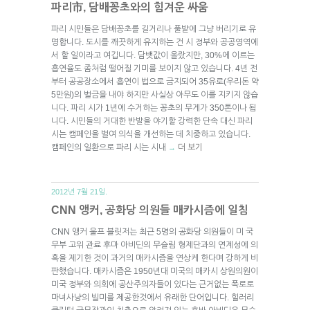
파리市, 담배꽁초와의 힘겨운 싸움
파리 시민들은 담배꽁초를 길거리나 풀밭에 그냥 버리기로 유
명합니다. 도시를 깨끗하게 유지하는 건 시 정부와 공공영역에
서 할 일이라고 여깁니다. 담뱃값이 올랐지만, 30%에 이르는
흡연율도 좀처럼 떨어질 기미를 보이지 않고 있습니다. 4년 전
부터 공공장소에서 흡연이 법으로 금지되어 35유로(우리돈 약
5만원)의 벌금을 내야 하지만 사실상 아무도 이를 지키지 않습
니다. 파리 시가 1년에 수거하는 꽁초의 무게가 350톤이나 됩
니다. 시민들의 거대한 반발을 야기할 강력한 단속 대신 파리
시는 캠페인을 벌여 의식을 개선하는 데 치중하고 있습니다.
캠페인의 일환으로 파리 시는 시내
더 보기
→
2012년 7월 21일.
CNN 앵커, 공화당 의원들 매카시즘에 일침
CNN 앵커 울프 블릿저는 최근 5명의 공화당 의원들이 미 국
무부 고위 관료 후마 아비딘의 무슬림 형제단과의 연계성에 의
혹을 제기한 것이 과거의 매카시즘을 연상케 한다며 강하게 비
판했습니다. 매카시즘은 1950년대 미국의 매카시 상원의원이
미국 정부와 의회에 공산주의자들이 있다는 근거없는 폭로로
마녀사냥의 빌미를 제공한것에서 유래한 단어입니다. 힐러리