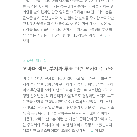
유럽 국가들은 시리아의 아사드 대통령과 정부가 민간인에 대
한 폭력을 중지하지 않는 경우 UN을 통해서 제재를 가하는 결
의안을 발의했지만 만장 일치를 요구하는 UN 안보리의 높은
문턱을 넘지 못했습니다. 이번 결의안 발의를 주도한 코피아난
전 UN 사무총장과 수잔 라이스 주 유엔 미국 대사는 깊은 실
망감을 드러냈습니다. 시리아에서는 아사드 대통령의 하야를
요구하는 시민들과 반군의 항쟁이 16개월째 지속되고
더
→
보기
2012년 7월 19일.
오바마 캠프, 부재자 투표 관련 오하이주 고소
미국 각주에서 선거법 개정이 일어나고 있는 가운데, 최근 부
재자 선거법을 공화당에 유리하게 개정한 공화당 당적의 오하
이오 주장관을 오바마 캠프에서는 처음으로 고소했습니다. 개
정된 선거법은, 각 카운티가 자율적으로 결정하던 부재자 투표
기간을 선거일 전 3일동안만 가능하도록 바꾸었습니다. 부재
자 투표는 선거당일날 투표에 참여하기 어려운 젊은 층과 저소
득 층 등 민주당에 표를 몰아주는 유권자들이 많이 참여하기
때문에, 오바마 캠프는 이번 법 개정이 공화당이 장악하고 있
는 주의회와 주지사의 의도적인 발의라고 주장하고 있습니다.
대표적인 스윙스테이트인 오하이오 주에서는
더 보기
→