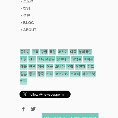
스포츠
칼럼
추천
BLOG
ABOUT
공화당
교육
구글
독일
러시아
미국
분리독립
서평
선거
소득 불평등
슬로데이
실업률
아마존
애플
언론
여성
영국
오바마
유럽
유전자
인도
일본
종교
중국
커피
코로나19
트위터
페이스북
한국