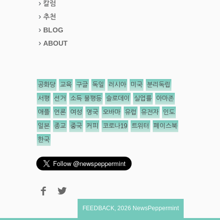
칼럼
추천
BLOG
ABOUT
공화당
교육
구글
독일
러시아
미국
분리독립
서평
선거
소득 불평등
슬로데이
실업률
아마존
애플
언론
여성
영국
오바마
유럽
유전자
인도
일본
종교
중국
커피
코로나19
트위터
페이스북
한국
FEEDBACK
,
2026
NewsPeppermint