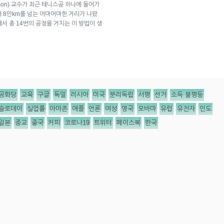
nson) 교수가 최근 테니스공 하나에 들어가
 8만km를 넘는 어마어마한 거리가 나왔
에서 총 14번의 공정을 거치는 이 방법이 생
공화당
교육
구글
독일
러시아
미국
분리독립
서평
선거
소득 불평등
슬로데이
실업률
아마존
애플
언론
여성
영국
오바마
유럽
유전자
인도
일본
종교
중국
커피
코로나19
트위터
페이스북
한국