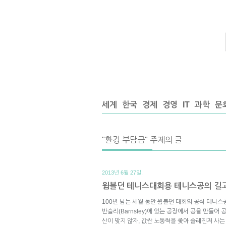
세계
한국
경제
경영
IT
과학
문
"환경 부담금" 주제의 글
2013년 6월 27일.
윔블던 테니스대회용 테니스공의 길고
100년 넘는 세월 동안 윔블던 대회의 공식 테니스공을
반슬리(Barnsley)에 있는 공장에서 공을 만들어
산이 맞지 않자, 값싼 노동력을 좇아 슬레진저 사는 