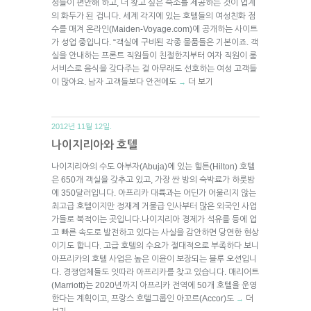
성들이 편안해 하고, 더 찾고 싶은 숙소를 제공하는 것이 업계
의 화두가 된 겁니다. 세계 각지에 있는 호텔들의 여성친화 점
수를 매겨 온라인(Maiden-Voyage.com)에 공개하는 사이트
가 성업 중입니다. “객실에 구비된 각종 물품들은 기본이죠. 객
실을 안내하는 프론트 직원들이 친절한지부터 여자 직원이 룸
서비스로 음식을 갖다주는 걸 아무래도 선호하는 여성 고객들
이 많아요. 남자 고객들보다 안전에도
더 보기
→
2012년 11월 12일.
나이지리아와 호텔
나이지리아의 수도 아부자(Abuja)에 있는 힐튼(Hilton) 호텔
은 650개 객실을 갖추고 있고, 가장 싼 방의 숙박료가 하룻밤
에 350달러입니다. 아프리카 대륙과는 어딘가 어울리지 않는
최고급 호텔이지만 정재계 거물급 인사부터 많은 외국인 사업
가들로 북적이는 곳입니다.나이지리아 경제가 석유를 등에 업
고 빠른 속도로 발전하고 있다는 사실을 감안하면 당연한 현상
이기도 합니다. 고급 호텔의 수요가 절대적으로 부족하다 보니
아프리카의 호텔 사업은 높은 이윤이 보장되는 블루 오션입니
다. 경쟁업체들도 잇따라 아프리카를 찾고 있습니다. 매리어트
(Marriott)는 2020년까지 아프리카 전역에 50개 호텔을 운영
한다는 계획이고, 프랑스 호텔그룹인 아꼬르(Accor)도
더
→