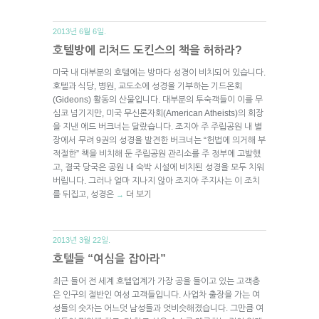
2013년 6월 6일.
호텔방에 리처드 도킨스의 책을 허하라?
미국 내 대부분의 호텔에는 방마다 성경이 비치되어 있습니다.
호텔과 식당, 병원, 교도소에 성경을 기부하는 기드온회
(Gideons) 활동의 산물입니다. 대부분의 투숙객들이 이를 무
심코 넘기지만, 미국 무신론자회(American Atheists)의 회장
을 지낸 에드 버크너는 달랐습니다. 조지아 주 주립공원 내 별
장에서 무려 9권의 성경을 발견한 버크너는 “헌법에 의거해 부
적절한” 책을 비치해 둔 주립공원 관리소를 주 정부에 고발했
고, 결국 당국은 공원 내 숙박 시설에 비치된 성경을 모두 치워
버립니다. 그러나 얼마 지나지 않아 조지아 주지사는 이 조치
를 뒤집고, 성경은
더 보기
→
2013년 3월 22일.
호텔들 “여심을 잡아라”
최근 들어 전 세계 호텔업계가 가장 공을 들이고 있는 고객층
은 인구의 절반인 여성 고객들입니다. 사업차 출장을 가는 여
성들의 숫자는 어느덧 남성들과 엇비슷해졌습니다. 그만큼 여