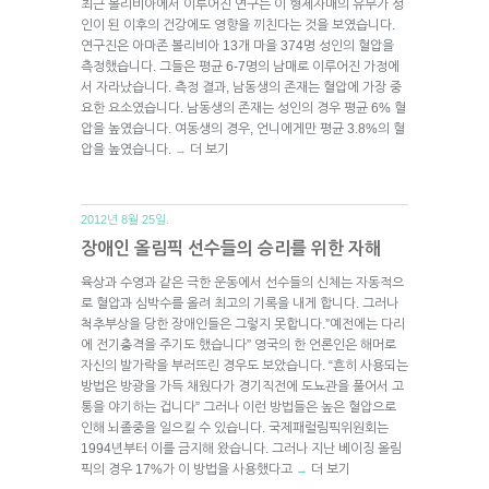
최근 볼리비아에서 이루어진 연구는 이 형제자매의 유무가 성
인이 된 이후의 건강에도 영향을 끼친다는 것을 보였습니다.
연구진은 아마존 볼리비아 13개 마을 374명 성인의 혈압을
측정했습니다. 그들은 평균 6-7명의 남매로 이루어진 가정에
서 자라났습니다. 측정 결과, 남동생의 존재는 혈압에 가장 중
요한 요소였습니다. 남동생의 존재는 성인의 경우 평균 6% 혈
압을 높였습니다. 여동생의 경우, 언니에게만 평균 3.8%의 혈
압을 높였습니다.
더 보기
→
2012년 8월 25일.
장애인 올림픽 선수들의 승리를 위한 자해
육상과 수영과 같은 극한 운동에서 선수들의 신체는 자동적으
로 혈압과 심박수를 올려 최고의 기록을 내게 합니다. 그러나
척추부상을 당한 장애인들은 그렇지 못합니다.”예전에는 다리
에 전기충격을 주기도 했습니다” 영국의 한 언론인은 해머로
자신의 발가락을 부러뜨린 경우도 보았습니다. “흔히 사용되는
방법은 방광을 가득 채웠다가 경기직전에 도뇨관을 풀어서 고
통을 야기하는 겁니다” 그러나 이런 방법들은 높은 혈압으로
인해 뇌졸중을 일으킬 수 있습니다. 국제패럴림픽위원회는
1994년부터 이를 금지해 왔습니다. 그러나 지난 베이징 올림
픽의 경우 17%가 이 방법을 사용했다고
더 보기
→