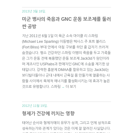
2013년 3월 18일.
미군 병사의 죽음과 GNC 운동 보조제를 둘러
싼 공방
지난 2011년 6월 1일 미 육군 소속 마이클 리 스파링
(Michael Lee Sparling) 이등병은 텍사스 주 포트 블리스
(Fort Bliss) 부대 안에서 아침 구보를 하던 중 갑자기 쓰러져
숨졌습니다. 평소 건강하던 스파링 이병의 죽음을 두고 가족들
은 그가 운동 전에 복용했던 운동 보조제 Jack3d가 원인이라
며 제조사인 USPlabs과 판매처인 GNC에 소송을 제기한 상
태입니다. 강력한 흥분제 DMAA를 함유하고 있는 Jack3d는
보디빌더들이나 군대 내에서 근육질 몸 만들기에 열중하는 사
람들 사이에서 육체적 에너지를 활성화시키는 데 효과가 높은
것으로 유명합니다. 스파링
더 보기
→
2012년 11월 19일.
형제가 건강에 끼치는 영향
태어난 순서와 형제자매의 유무가 성격, 그리고 언제 성적으로
성숙하는가와 관계가 있다는 것은 이제 잘 알려진 사실입니다.