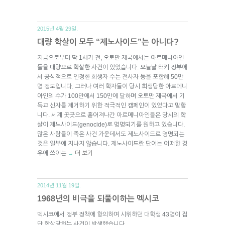
2015년 4월 29일.
대량 학살이 모두 “제노사이드”는 아니다?
지금으로부터 딱 1세기 전, 오토만 제국에서는 아르메니아인
들을 대량으로 학살한 사건이 있었습니다. 오늘날 터키 정부에
서 공식적으로 인정한 희생자 수는 전사자 등을 포함해 50만
명 정도입니다. 그러나 여러 학자들이 당시 희생당한 아르메니
아인의 수가 100만에서 150만에 달하며 오토만 제국에서 기
독교 신자를 제거하기 위한 적극적인 캠페인이 있었다고 말합
니다. 세계 곳곳으로 흩어져나간 아르메니아인들은 당시의 학
살이 제노사이드(genocide)로 명명되기를 원하고 있습니다.
많은 사람들이 죽은 사건 가운데서도 제노사이드로 명명되는
것은 일부에 지나지 않습니다. 제노사이드란 단어는 어떠한 경
우에 쓰이는
더 보기
→
2014년 11월 19일.
1968년의 비극을 되풀이하는 멕시코
멕시코에서 정부 정책에 항의하며 시위하던 대학생 43명이 집
단 학살당하는 사건이 발생했습니다.