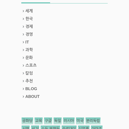
세계
한국
경제
경영
IT
과학
문화
스포츠
칼럼
추천
BLOG
ABOUT
공화당
교육
구글
독일
러시아
미국
분리독립
서평
선거
소득 불평등
슬로데이
실업률
아마존