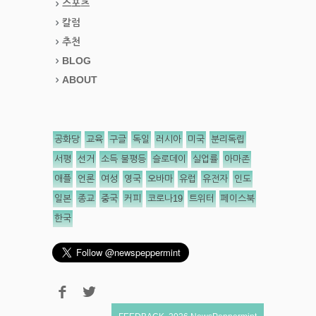
스포츠
칼럼
추천
BLOG
ABOUT
공화당
교육
구글
독일
러시아
미국
분리독립
서평
선거
소득 불평등
슬로데이
실업률
아마존
애플
언론
여성
영국
오바마
유럽
유전자
인도
일본
종교
중국
커피
코로나19
트위터
페이스북
한국