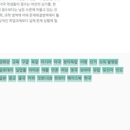
미국 학생들의 점수는 여전히 싱가폴, 한
들의 점수보다는 낮은 수준에 머물고 있는 것
수학, 과학 영역에 비해 문제해결영역에서 훨
상적인 학업과제보다 실제 문제 상황에 필
공화당
교육
구글
독일
러시아
미국
분리독립
서평
선거
소득 불평등
슬로데이
실업률
아마존
애플
언론
여성
영국
오바마
유럽
유전자
인도
일본
종교
중국
커피
코로나19
트위터
페이스북
한국