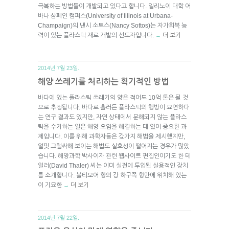
극복하는 방법들이 개발되고 있다고 합니다. 일리노이 대학 어
바나 샴페인 캠퍼스(University of Illinois at Urbana-
Champaign)의 낸시 소토스(Nancy Sottos)는 자가회복 능
력이 있는 플라스틱 재료 개발의 선도자입니다.
더 보기
→
2014년 7월 23일.
해양 쓰레기를 처리하는 획기적인 방법
바다에 있는 플라스틱 쓰레기의 양은 적어도 10억 톤은 될 것
으로 추정됩니다. 바다로 흘러든 플라스틱의 행방이 묘연하다
는 연구 결과도 있지만, 자연 상태에서 분해되지 않는 플라스
틱을 수거하는 일은 해양 오염을 해결하는 데 있어 중요한 과
제입니다. 이를 위해 과학자들은 갖가지 해법을 제시했지만,
얼핏 그럴싸해 보이는 해법도 실효성이 떨어지는 경우가 많았
습니다. 해양과학 박사이자 관련 웹사이트 편집인이기도 한 테
일러(David Thaler) 씨는 이미 실전에 투입된 실용적인 장치
를 소개합니다. 볼티모어 항의 강 하구쪽 항만에 위치해 있는
이 기묘한
더 보기
→
2014년 7월 22일.