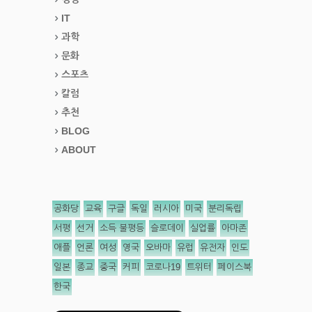
IT
과학
문화
스포츠
칼럼
추천
BLOG
ABOUT
공화당
교육
구글
독일
러시아
미국
분리독립
서평
선거
소득 불평등
슬로데이
실업률
아마존
애플
언론
여성
영국
오바마
유럽
유전자
인도
일본
종교
중국
커피
코로나19
트위터
페이스북
한국