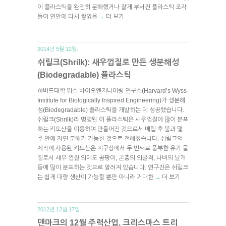
이 플라스틱을 완전히 분해했거나 잘게 부서진 플라스틱 조각
들이 연안에 다시 쌓였을
더 보기
→
2014년 5월 12일.
쉬릴크(Shrilk): 새우껍질로 만든 생분해성
(Biodegradable) 플라스틱
하버드대학 위스 바이오엔지니어링 연구소(Harvard’s Wyss
Institute for Biologically Inspired Engineering)가 생분해
성(Biodegradable) 플라스틱을 개발하는 데 성공했습니다.
쉬릴크(Shrilk)라 명명된 이 플라스틱은 새우껍질에 많이 분포
하는 키토산을 이용하여 만들어진 것으로서 매립 후 불과 몇
주 안에 자연 분해가 가능한 것으로 전해졌습니다. 쉬릴크의
제작에 사용된 키토산은 지구상에서 두 번째로 풍부한 유기 물
질로서 새우 껍질 외에도 곰팡이, 곤충의 외골격, 나비의 날개
등에 많이 분포하는 것으로 알려져 있습니다. 연구진은 쉬릴크
는 쉽게 대량 생산이 가능할 뿐만 아니라 거대한
더 보기
→
2012년 12월 17일.
덴마크의 12월 주력산업, 크리스마스 트리