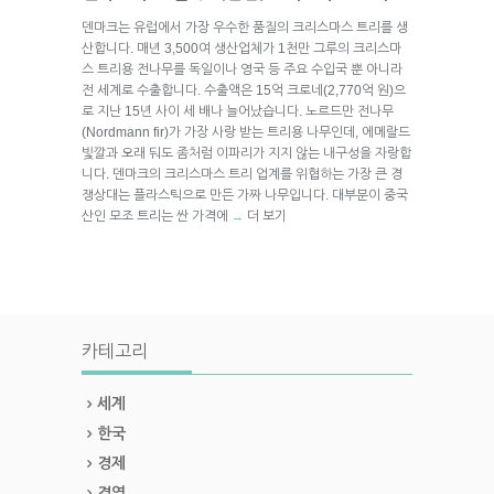
덴마크는 유럽에서 가장 우수한 품질의 크리스마스 트리를 생
산합니다. 매년 3,500여 생산업체가 1천만 그루의 크리스마
스 트리용 전나무를 독일이나 영국 등 주요 수입국 뿐 아니라
전 세계로 수출합니다. 수출액은 15억 크로네(2,770억 원)으
로 지난 15년 사이 세 배나 늘어났습니다. 노르드만 전나무
(Nordmann fir)가 가장 사랑 받는 트리용 나무인데, 에메랄드
빛깔과 오래 둬도 좀처럼 이파리가 지지 않는 내구성을 자랑합
니다. 덴마크의 크리스마스 트리 업계를 위협하는 가장 큰 경
쟁상대는 플라스틱으로 만든 가짜 나무입니다. 대부분이 중국
산인 모조 트리는 싼 가격에
더 보기
→
카테고리
세계
한국
경제
경영