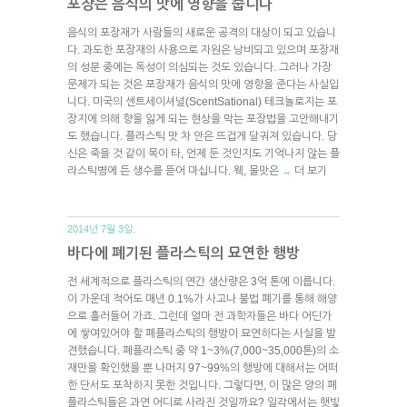
포장은 음식의 맛에 영향을 줍니다
음식의 포장재가 사람들의 새로운 공격의 대상이 되고 있습니
다. 과도한 포장재의 사용으로 자원은 낭비되고 있으며 포장재
의 성분 중에는 독성이 의심되는 것도 있습니다. 그러나 가장
문제가 되는 것은 포장재가 음식의 맛에 영향을 준다는 사실입
니다. 미국의 센트세이셔널(ScentSational) 테크놀로지는 포
장지에 의해 향을 잃게 되는 현상을 막는 포장법을 고안해내기
도 했습니다. 플라스틱 맛 차 안은 뜨겁게 달궈져 있습니다. 당
신은 죽을 것 같이 목이 타, 언제 둔 것인지도 기억나지 않는 플
라스틱병에 든 생수를 뜯어 마십니다. 웩, 물맛은
더 보기
→
2014년 7월 3일.
바다에 폐기된 플라스틱의 묘연한 행방
전 세계적으로 플라스틱의 연간 생산량은 3억 톤에 이릅니다.
이 가운데 적어도 매년 0.1%가 사고나 불법 폐기를 통해 해양
으로 흘러들어 가죠. 그런데 얼마 전 과학자들은 바다 어딘가
에 쌓여있어야 할 폐플라스틱의 행방이 묘연하다는 사실을 발
견했습니다. 폐플라스틱 중 약 1~3%(7,000~35,000톤)의 소
재만을 확인했을 뿐 나머지 97~99%의 행방에 대해서는 어떠
한 단서도 포착하지 못한 것입니다. 그렇다면, 이 많은 양의 폐
플라스틱들은 과연 어디로 사라진 것일까요? 일각에서는 햇빛