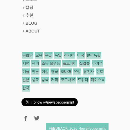
칼럼
추천
BLOG
ABOUT
공화당
교육
구글
독일
러시아
미국
분리독립
서평
선거
소득 불평등
슬로데이
실업률
아마존
애플
언론
여성
영국
오바마
유럽
유전자
인도
일본
종교
중국
커피
코로나19
트위터
페이스북
한국
FEEDBACK
,
2026
NewsPeppermint