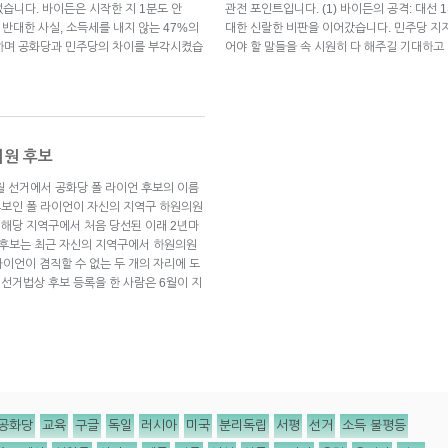
습니다. 바이든은 시작한 지 1분도 안
관전 포인트입니다. (1) 바이든의 공격: 대선
 반대한 사실, 소득세를 내지 않는 47%의
대한 신랄한 비판을 이어갔습니다. 민주당 지
하며 공화당과 민주당의 차이를 부각시켰습
어야 할 말들을 속 시원히 다 해주길 기대하고
의원 후보
월 선거에서 공화당 폴 라이언 후보의 이름
 후보인 폴 라이언이 자신의 지역구 하원의원
 해당 지역구에서 처음 당선된 이래 2년마
 후보는 최근 자신의 지역구에서 하원의원
이언이 겸직할 수 없는 두 개의 자리에 도
 선거법상 후보 등록을 한 사람은 6월이 지
공화당
교육
구글
독일
러시아
미국
분리독립
서평
선거
소득 불평등