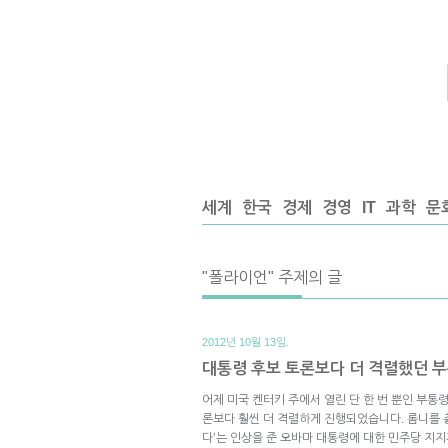
세계
한국
경제
경영
IT
과학
문
"폴라이언" 주제의 글
2012년 10월 13일.
대통령 후보 토론보다 더 격렬했던 
어제 미국 켄터키 주에서 열린 단 한 번 뿐인 부통
론보다 훨씬 더 격렬하게 진행되었습니다. 롬니를 
다’는 인상을 준 오바마 대통령에 대한 민주당 지