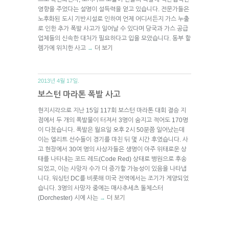
영향을 주었다는 설명이 설득력을 얻고 있습니다. 전문가들은
노후화된 도시 기반시설로 인하여 언제 어디서든지 가스 누출
로 인한 추가 폭발 사고가 일어날 수 있다며 당국과 가스 공급
업체들의 신속한 대처가 필요하다고 입을 모았습니다. 동부 할
렘가에 위치한 사고
더 보기
→
2013년 4월 17일.
보스턴 마라톤 폭발 사고
현지시각으로 지난 15일 117회 보스턴 마라톤 대회 결승 지
점에서 두 개의 폭발물이 터져서 3명이 숨지고 적어도 170명
이 다쳤습니다. 폭발은 월요일 오후 2시 50분쯤 일어났는데
이는 엘리트 선수들이 경기를 마친 뒤 몇 시간 후였습니다. 사
고 현장에서 30여 명의 사상자들은 생명이 아주 위태로운 상
태를 나타내는 코드 레드(Code Red) 상태로 병원으로 후송
되었고, 이는 사망자 수가 더 증가할 가능성이 있음을 나타냅
니다. 워싱턴 DC를 비롯해 미국 전역에서는 조기가 게양되었
습니다. 3명의 사망자 중에는 매사추세츠 돌체스터
(Dorchester) 시에 사는
더 보기
→