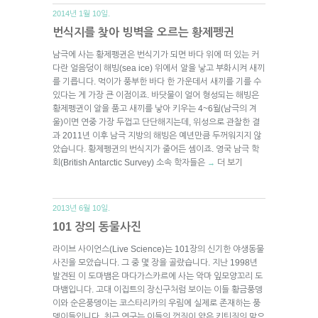
2014년 1월 10일.
번식지를 찾아 빙벽을 오르는 황제펭귄
남극에 사는 황제펭귄은 번식기가 되면 바다 위에 떠 있는 커
다란 얼음덩이 해빙(sea ice) 위에서 알을 낳고 부화시켜 새끼
를 기릅니다. 먹이가 풍부한 바다 한 가운데서 새끼를 기를 수
있다는 게 가장 큰 이점이죠. 바닷물이 얼어 형성되는 해빙은
황제펭귄이 알을 품고 새끼를 낳아 키우는 4~6월(남극의 겨
울)이면 연중 가장 두껍고 단단해지는데, 위성으로 관찰한 결
과 2011년 이후 남극 지방의 해빙은 예년만큼 두꺼워지지 않
았습니다. 황제펭귄의 번식지가 줄어든 셈이죠. 영국 남극 학
회(British Antarctic Survey) 소속 학자들은
더 보기
→
2013년 6월 10일.
101 장의 동물사진
라이브 사이언스(Live Science)는 101장의 신기한 야생동물
사진을 모았습니다. 그 중 몇 장을 골랐습니다. 지난 1998년
발견된 이 도마뱀은 마다가스카르에 사는 악마 잎모양꼬리 도
마뱀입니다. 고대 이집트의 장신구처럼 보이는 이들 황금풍뎅
이와 순은풍뎅이는 코스타리카의 우림에 실제로 존재하는 풍
뎅이들입니다. 최근 연구는 이들의 껍질이 얇은 키틴질의 막으