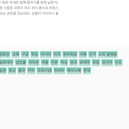
한 명은 아내와 함께 묻히기를 원한 남편 덕
묻힌 사람은 과학자 마리 퀴리 뿐이죠.프랑스
 있는 권한을 갖는데요, 상황이 이러하니 올
공화당
교육
구글
독일
러시아
미국
분리독립
서평
선거
소득 불평등
슬로데이
실업률
아마존
애플
언론
여성
영국
오바마
유럽
유전자
인도
일본
종교
중국
커피
코로나19
트위터
페이스북
한국