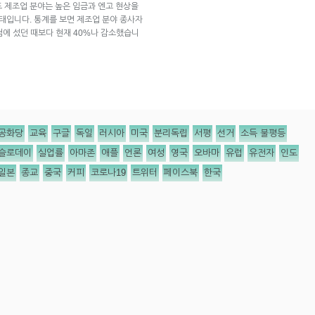
 제조업 분야는 높은 임금과 엔고 현상을
상태입니다. 통계를 보면 제조업 분야 종사자
정점에 섰던 때보다 현재 40%나 감소했습니
공화당
교육
구글
독일
러시아
미국
분리독립
서평
선거
소득 불평등
슬로데이
실업률
아마존
애플
언론
여성
영국
오바마
유럽
유전자
인도
일본
종교
중국
커피
코로나19
트위터
페이스북
한국