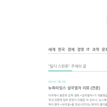
세계
한국
경제
경영
IT
과학
문
"틸다 스윈튼" 주제의 글
2014년 7월 3일.
뉴욕타임스 설국열차 리뷰 (전문)
미국에서 봉준호 감독 영화 <설국열차>가 개봉했
국내 언론에 일부 문장이 인용된 바 있으나, 뉴스
독의 명작 <브라질>을 연상시킨다는 해석이 흥미