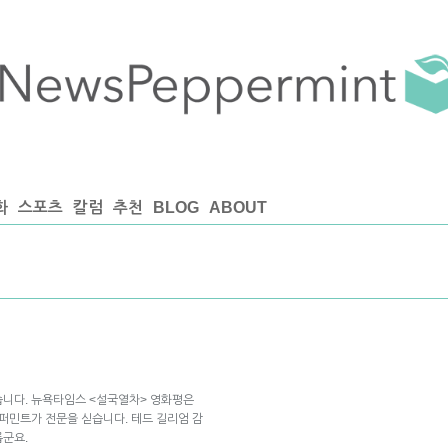
화
스포츠
칼럼
추천
BLOG
ABOUT
습니다. 뉴욕타임스 <설국열차> 영화평은
페퍼민트가 전문을 싣습니다. 테드 길리엄 감
롭군요.