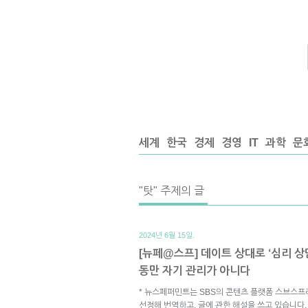
세계
한국
경제
경영
IT
과학
문
"탓" 주제의 글
2024년 6월 15일.
[뉴페@스프] 데이트 상대로 ‘심리 상
동만 자기 관리가 아니다
* 뉴스페퍼민트는 SBS의 콘텐츠 플랫폼 스브스프
선정해 번역하고, 글에 관한 해설을 쓰고 있습니다.