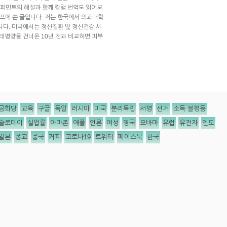
퍼민트의 해설과 함께 칼럼 번역도 읽어보
 스프에 쓴 글입니다. 저는 한국에서 의과대학
니다. 미국에서는 정신질환 및 정신건강 서
 태평양을 건너온 10년 전과 비교하면 피부
공화당
교육
구글
독일
러시아
미국
분리독립
서평
선거
소득 불평등
슬로데이
실업률
아마존
애플
언론
여성
영국
오바마
유럽
유전자
인도
일본
종교
중국
커피
코로나19
트위터
페이스북
한국