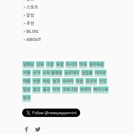
스포츠
칼럼
추천
BLOG
ABOUT
공화당
교육
구글
독일
러시아
미국
분리독립
서평
선거
소득 불평등
슬로데이
실업률
아마존
애플
언론
여성
영국
오바마
유럽
유전자
인도
일본
종교
중국
커피
코로나19
트위터
페이스북
한국