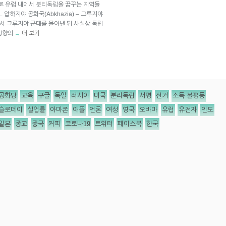
기로 유럽 내에서 분리독립을 꿈꾸는 지역들
압하지야 공화국(Abkhazia) – 그루지야
에서 그루지야 군대를 몰아낸 뒤 사실상 독립
 성향의
더 보기
→
공화당
교육
구글
독일
러시아
미국
분리독립
서평
선거
소득 불평등
슬로데이
실업률
아마존
애플
언론
여성
영국
오바마
유럽
유전자
인도
일본
종교
중국
커피
코로나19
트위터
페이스북
한국