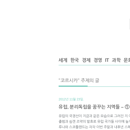
세계
한국
경제
경영
IT
과학
문
"코르시카" 주제의 글
2012년 11월 23일.
유럽, 분리독립을 꿈꾸는 지역들 – ①
유럽의 국경선이 지금과 같은 모습으로 그려진 지 이
출범과 쇵겐 조약의 발효로 유럽 국가들 사이에 높
루냐와 스코틀랜드는 각각 이번 주말과 내후년 스페