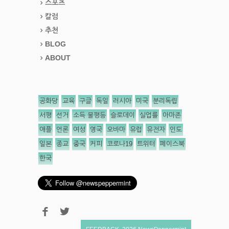
스포츠
칼럼
추천
BLOG
ABOUT
공화당
교육
구글
독일
러시아
미국
분리독립
서평
선거
소득 불평등
슬로데이
실업률
아마존
애플
언론
여성
영국
오바마
유럽
유전자
인도
일본
종교
중국
커피
코로나19
트위터
페이스북
한국