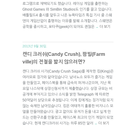
로그램으로 채택되기도 했습니다. 레이싱 게임을 출판하는
Ghost Games 와 SimBin Studios도 인기를 끌고 있습니다.
배틀필드4 출시를 앞두고 나온 뉴욕타임즈 특집 기사 중 스웨
덴의 게임산업이 흥행하는 이유를 발췌 소개합니다. 스웨덴은
공학을 중시하고, 오타쿠(geek)이 되어도 괜찮은
더 보기
→
2013년 9월 30일.
캔디 크러쉬(Candy Crush), 팜빌(Farm
ville)의 전철을 밟지 않으려면?
캔디 크러쉬 사가(Candy Crush Saga)를 제작한 킹(King)은
여러모로 징가와 닮아있습니다. 남녀노소 모두가 즐기는 게임
을 만들었고, 페이스북을 통해 급속히 퍼져나갔으며, 지난 목
요일 나스닥에 상장신청서까지 제출했습니다. 상장 규모는 비
공개에 부쳐지고 있으나 소식을 밝힌 Telegraph 에 따르면
50억달러 상당으로 추정됩니다. 이제 킹에게는 징가처럼 되지
않는 숙제만 남아있습니다. 킹은 여태까지 훌륭한 비지니스 모
델을 만들어왔습니다. 광고 없이도 유져가 돈을 내고 싶게 만
드는 선환구조를 만들었고, 페이스북 최고의 인기 게임이 되었
습니다. 현재 캔디크러쉬 사가는 하루 85만 달러
더 보기
→