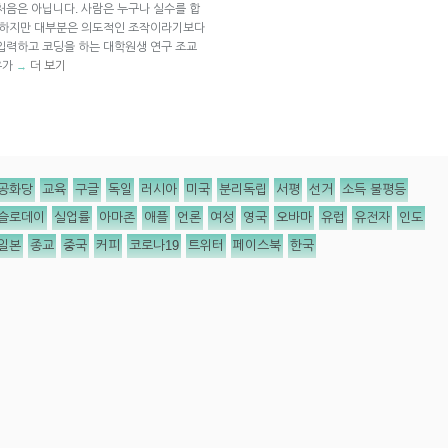
처음은 아닙니다. 사람은 누구나 실수를 합
. 하지만 대부분은 의도적인 조작이라기보다
입력하고 코딩을 하는 대학원생 연구 조교
경우가
더 보기
→
공화당
교육
구글
독일
러시아
미국
분리독립
서평
선거
소득 불평등
슬로데이
실업률
아마존
애플
언론
여성
영국
오바마
유럽
유전자
인도
일본
종교
중국
커피
코로나19
트위터
페이스북
한국