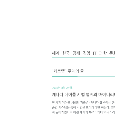
세계
한국
경제
경영
IT
과학
문
"카르텔" 주제의 글
2015년 8월 24일.
캐나다 메이플 시럽 업계의 마이너리티
전 세계 메이플 시럽의 70%가 캐나다 퀘벡에서 
중앙 시스템을 통해 시럽을 판매해야만 하는데, 일부
지 들어가면서도 이런 체계가 부조리하다고 목소리