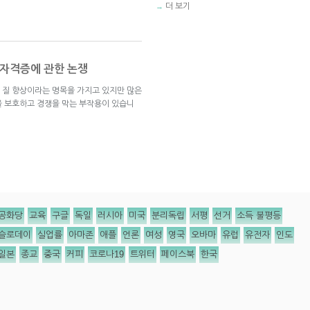
더 보기
→
 자격증에 관한 논쟁
 질 향상이라는 명목을 가지고 있지만 많은
을 보호하고 경쟁을 막는 부작용이 있습니
공화당
교육
구글
독일
러시아
미국
분리독립
서평
선거
소득 불평등
슬로데이
실업률
아마존
애플
언론
여성
영국
오바마
유럽
유전자
인도
일본
종교
중국
커피
코로나19
트위터
페이스북
한국