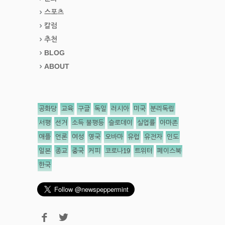
스포츠
칼럼
추천
BLOG
ABOUT
공화당
교육
구글
독일
러시아
미국
분리독립
서평
선거
소득 불평등
슬로데이
실업률
아마존
애플
언론
여성
영국
오바마
유럽
유전자
인도
일본
종교
중국
커피
코로나19
트위터
페이스북
한국