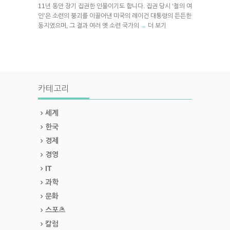
11년 동안 장기 집권한 인물이기도 합니다. 집권 당시 ‘철의 여
인’은 소련의 붕괴를 이끌어낸 미국의 레이건 대통령의 든든한
동지였으며, 그 결과 여러 옛 소련 국가의
더 보기
→
카테고리
세계
한국
경제
경영
IT
과학
문화
스포츠
칼럼