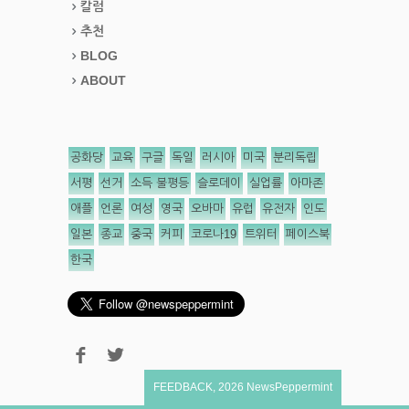
칼럼
추천
BLOG
ABOUT
공화당
교육
구글
독일
러시아
미국
분리독립
서평
선거
소득 불평등
슬로데이
실업률
아마존
애플
언론
여성
영국
오바마
유럽
유전자
인도
일본
종교
중국
커피
코로나19
트위터
페이스북
한국
FEEDBACK
,
2026
NewsPeppermint