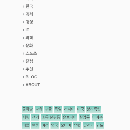
한국
경제
경영
IT
과학
문화
스포츠
칼럼
추천
BLOG
ABOUT
공화당
교육
구글
독일
러시아
미국
분리독립
서평
선거
소득 불평등
슬로데이
실업률
아마존
애플
언론
여성
영국
오바마
유럽
유전자
인도