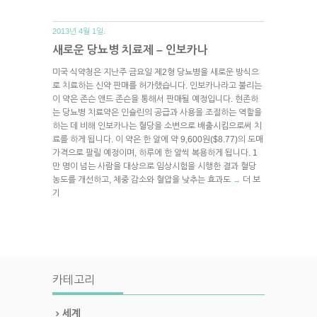
2013년 4월 1일.
새로운 당뇨병 치료제 – 인보카나
미국 식약청은 지난주 금요일 제2형 당뇨병을 새로운 방식으
로 치료하는 신약 판매를 허가했습니다. 인보카나라고 불리는
이 약은 존슨 앤드 존슨을 통해서 판매될 예정입니다. 현존하
는 당뇨병 치료약은 인슐린의 공급과 사용을 조절하는 역할을
하는 데 비해 인보카나는 혈당을 소변으로 배출시킴으로써 치
료를 하게 됩니다. 이 약은 한 알에 약 9,600원($8.77)의 도매
가격으로 팔릴 예정이며, 하루에 한 알씩 복용하게 됩니다. 1
만 명이 넘는 사람을 대상으로 임상시험을 시행한 결과 혈당
농도를 개선하고, 체중 감소와 혈압을 낮추는 효과도
더 보
→
기
카테고리
세계