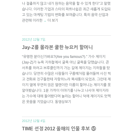
나 절충하지 않고 내가 원하는 음악을 할 수 있게 한다”고 말했
습니다. 이러한 기업과 스타의 파트너쉽은 최근 새롭게 도입되
고 있는 마케팅 기법의 변화를 보여줍니다. 특히 음악 산업과
관련해 이러한
더 보기
→
2012년 12월 7일.
Jay-Z를 몰라본 쿨한 뉴요커 할머니
“유명한 분이신가봐요?(Are you famous?).” 가수 제이지
(Jay-Z)가 뉴욕 지하철에서 굴욕 아닌 굴욕을 당했습니다. 콘
서트를 하려고 브루클린까지 가는 길에 제이지는 지하철을 탔
습니다. 당연히 수많은 사람들이 구름떼처럼 몰려들며 사진 찍
고 전화로 친구들한테 자랑하느라 북새통이 되었죠. 그런데 제
이지 옆에 우연히 앉은 엘렌이란 이름의 할머니는 제이지를 못
알아봤습니다. 1분 가까이 이야기를 나누고 나서야 제이지라
는 가수에 대해 들어봤다며 놀라는 할머니 덕에 제이지도 멋쩍
은 웃음을 지었습니다. 동영상보기
2012년 12월 4일.
TIME 선정 2012 올해의 인물 후보 ⑤