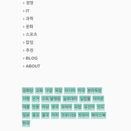
경영
IT
과학
문화
스포츠
칼럼
추천
BLOG
ABOUT
공화당
교육
구글
독일
러시아
미국
분리독립
서평
선거
소득 불평등
슬로데이
실업률
아마존
애플
언론
여성
영국
오바마
유럽
유전자
인도
일본
종교
중국
커피
코로나19
트위터
페이스북
한국