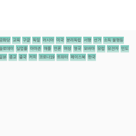
공화당
교육
구글
독일
러시아
미국
분리독립
서평
선거
소득 불평등
슬로데이
실업률
아마존
애플
언론
여성
영국
오바마
유럽
유전자
인도
일본
종교
중국
커피
코로나19
트위터
페이스북
한국