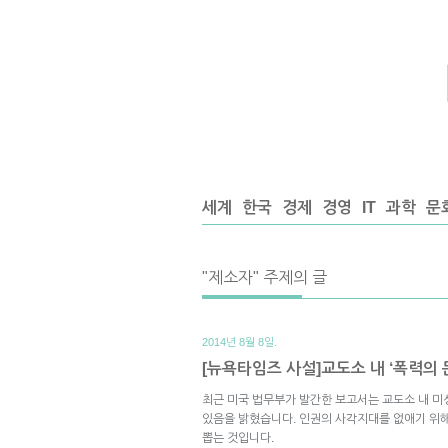
세계
한국
경제
경영
IT
과학
문
"제소자" 주제의 글
2014년 8월 8일.
[뉴욕타임즈 사설]교도소 내 ‘폭력의 
최근 미국 법무부가 발간한 보고서는 교도소 내 
있음을 밝혔습니다. 인권의 사각지대를 없애기 위해
뽑는 것입니다.