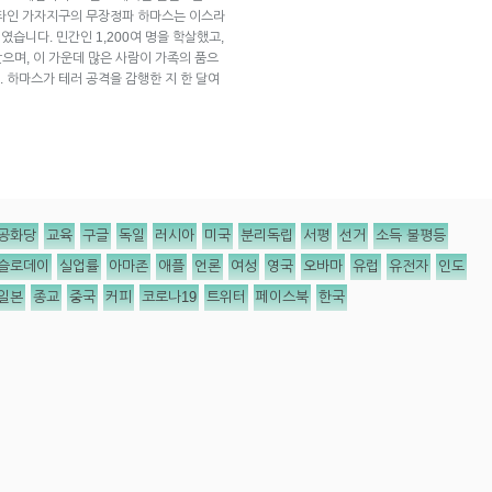
팔레스타인 가자지구의 무장정파 하마스는 이스라
였습니다. 민간인 1,200여 명을 학살했고,
으며, 이 가운데 많은 사람이 가족의 품으
 하마스가 테러 공격을 감행한 지 한 달여
공화당
교육
구글
독일
러시아
미국
분리독립
서평
선거
소득 불평등
슬로데이
실업률
아마존
애플
언론
여성
영국
오바마
유럽
유전자
인도
일본
종교
중국
커피
코로나19
트위터
페이스북
한국