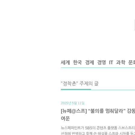
세계
한국
경제
경영
IT
과학
문
"정착촌" 주제의 글
2025년 5월 11일.
[뉴페@스프] “불의를 멈춰달라” 감
여운
뉴스페퍼민트가 SBS의 콘텐츠 플랫폼 스브스프리
선정해 번역하고 함께 쓴 해설을 스프와 시차를 두고