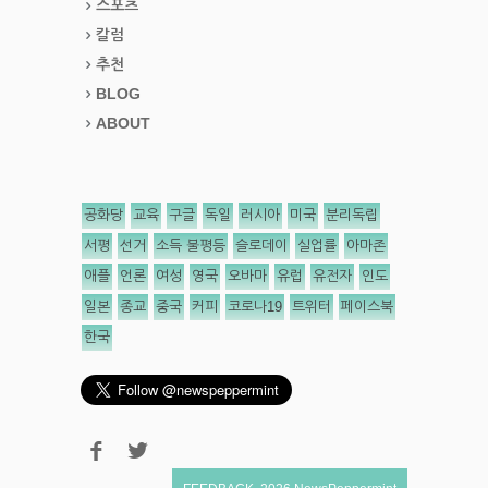
스포츠
칼럼
추천
BLOG
ABOUT
공화당
교육
구글
독일
러시아
미국
분리독립
서평
선거
소득 불평등
슬로데이
실업률
아마존
애플
언론
여성
영국
오바마
유럽
유전자
인도
일본
종교
중국
커피
코로나19
트위터
페이스북
한국