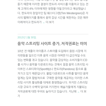
듣기 때문에 이러한 결정이 판도라 서비스를 이용하고 있는 전
체 고객의 4% 이하에게만 영향을 미칠것이라고 예상했습니
다. 판도라의 창업자인 팀 웨스터그렌(Tim Westergren)은 자
사의 웹페이지를 통해서 음악 감상 시간을 제한하는 것은 매우
이례적이고 판도라가
더 보기
→
2013년 1월 30일.
음악 스트리밍 사이트 증가, 저작권료는 미미
10년 전 애플이 아이튠즈 스토어를 도입해서 음원 시장에 지
각변동을 일으킨 이후 음악 시장은 어쩌면 더 급진적일 수도
있는 변화를 겪고 있습니다. 음악을 감상하는 소비자들이 CD
를 사거나 음악을 다운로드하는 것에서 점점 음악 스트리밍 사
이트인 스포티파이(Sportify)나 판도라(Pandora) 등으로 옮
겨가고 있기 때문입니다. 불법 다운로드와 사투를 벌이던 음악
업계는 당초 합법적으로 구매한 음악을 제공하는 이러한 스트
리밍 사이트 활성화를 대체로 환영했습니다. 하지만 스트리밍
시장 규모가 수백억 달러로 커지면서 예술가들에게 지불되는
저작권료에 대한 우려도 높아지고 있습니다. 지난해
더 보
→
기