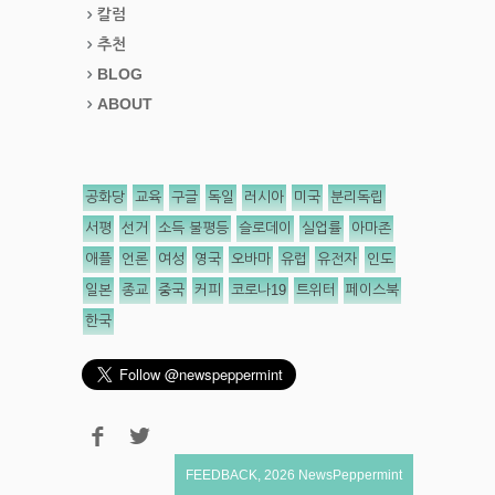
칼럼
추천
BLOG
ABOUT
공화당
교육
구글
독일
러시아
미국
분리독립
서평
선거
소득 불평등
슬로데이
실업률
아마존
애플
언론
여성
영국
오바마
유럽
유전자
인도
일본
종교
중국
커피
코로나19
트위터
페이스북
한국
FEEDBACK
,
2026
NewsPeppermint