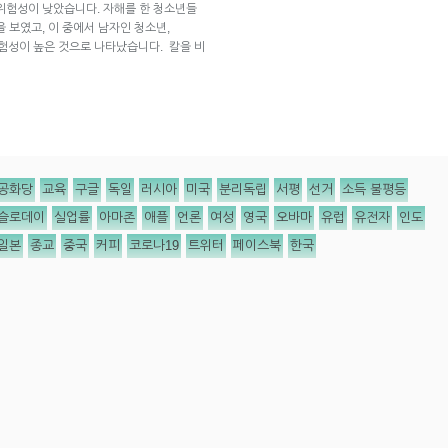
위험성이 낮았습니다. 자해를 한 청소년들
 보였고, 이 중에서 남자인 청소년,
위험성이 높은 것으로 나타났습니다. 칼을 비
공화당
교육
구글
독일
러시아
미국
분리독립
서평
선거
소득 불평등
슬로데이
실업률
아마존
애플
언론
여성
영국
오바마
유럽
유전자
인도
일본
종교
중국
커피
코로나19
트위터
페이스북
한국