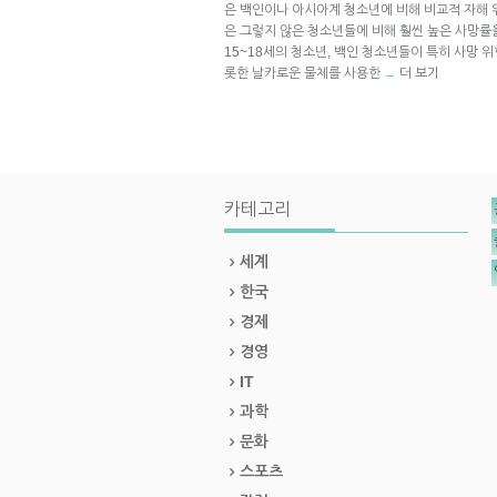
은 백인이나 아시아계 청소년에 비해 비교적 자해 
은 그렇지 않은 청소년들에 비해 훨씬 높은 사망률을
15~18세의 청소년, 백인 청소년들이 특히 사망 
롯한 날카로운 물체를 사용한
더 보기
→
카테고리
세계
한국
경제
경영
IT
과학
문화
스포츠