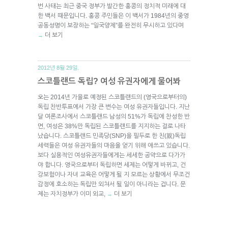
번 사태는 최근 중국 정부가 발간한 홍콩의 정치적 미래에 대
한 백서 때문입니다. 홍콩 주민들은 이 백서가 1984년의 중영
공동성명이 보장하는 “일국양제”를 완전히 무시하고 있다며
더 보기
→
2012년 8월 29일.
스코틀랜드 독립? 여성 유권자에게 물어봐
오는 2014년 가을로 예정된 스코틀랜드의 (영국으로부터의)
독립 찬반투표에서 가장 큰 변수는 여성 유권자들입니다. 지난
달 여론조사에서 스코틀랜드 남성의 51%가 독립에 찬성한 반
면, 여성은 38%만 독립된 스코틀랜드를 지지하는 걸로 나타
났습니다. 스코틀랜드 민족당(SNP)을 필두로 한 친(親)독립
세력들은 여성 유권자들의 마음을 얻기 위해 애쓰고 있습니다.
보다 실용적인 여성유권자들에게는 세세한 공약으로 다가가
야 합니다. 영국으로부터 독립하면 세제는 어떻게 바뀌고, 건
강보험이나 자녀 교육은 어떻게 될 지 모르는 상황에서 무조건
감정에 호소하는 독립만 외쳐서 될 일이 아니라는 겁니다. 문
제는 자치정부가 이미 외교,
더 보기
→