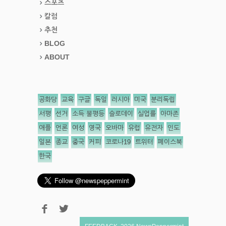
스포츠
칼럼
추천
BLOG
ABOUT
공화당
교육
구글
독일
러시아
미국
분리독립
서평
선거
소득 불평등
슬로데이
실업률
아마존
애플
언론
여성
영국
오바마
유럽
유전자
인도
일본
종교
중국
커피
코로나19
트위터
페이스북
한국