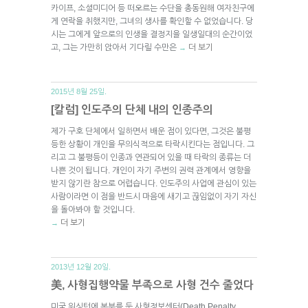
카이프, 소셜미디어 등 떠오르는 수단을 총동원해 여자친구에
게 연락을 취했지만, 그녀의 생사를 확인할 수 없었습니다. 당
시는 그에게 앞으로의 인생을 결정지을 일생일대의 순간이었
고, 그는 가만히 앉아서 기다릴 수만은
더 보기
→
2015년 8월 25일.
[칼럼] 인도주의 단체 내의 인종주의
제가 구호 단체에서 일하면서 배운 점이 있다면, 그것은 불평
등한 상황이 개인을 무의식적으로 타락시킨다는 점입니다. 그
리고 그 불평등이 인종과 연관되어 있을 때 타락의 종류는 더
나쁜 것이 됩니다. 개인이 자기 주변의 권력 관계에서 영향을
받지 않기란 참으로 어렵습니다. 인도주의 사업에 관심이 있는
사람이라면 이 점을 반드시 마음에 새기고 끊임없이 자기 자신
을 돌아봐야 할 것입니다.
더 보기
→
2013년 12월 20일.
美, 사형집행약물 부족으로 사형 건수 줄었다
미국 워싱턴에 본부를 둔 사형정보센터(Death Penalty