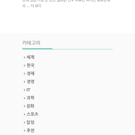
단에 있는 가장 큰 난민 캠프는 인구 수로만 따지면 요르단에
서
더 보기
→
카테고리
세계
한국
경제
경영
IT
과학
문화
스포츠
칼럼
추천