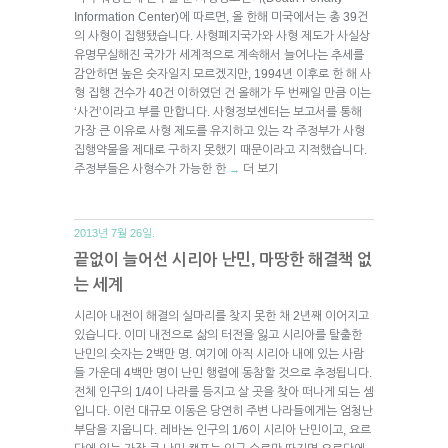
Information Center)에 따르면, 올 한해 미국에서는 총 39건
의 사형이 집행됐습니다. 사형폐지국가와 사형 제도가 사실상
유명무실해진 국가가 세계적으로 계속해서 늘어나는 추세를
감안하면 높은 숫자일지 모르겠지만, 1994년 이후로 한 해 사
형 집행 건수가 40건 이하였던 건 올해가 두 번째일 만큼 이는
‘사건’이라고 부를 만합니다. 사형정보센터는 보고서를 통해
가장 큰 이유로 사형 제도를 유지하고 있는 각 주정부가 사형
집행약물을 제대로 구하지 못했기 때문이라고 지적했습니다.
주정부들은 사형수가 가능한 한
더 보기
→
2013년 7월 26일.
끝없이 늘어선 시리아 난민, 마땅한 해결책 없
는 세계
시리아 내전이 해결의 실마리를 찾지 못한 채 2년째 이어지고
있습니다. 이미 내전으로 삶의 터전을 잃고 시리아를 탈출한
난민의 숫자는 2백만 명. 여기에 아직 시리아 내에 있는 사람
들 가운데 4백만 명이 난민 행렬에 동참할 것으로 추정됩니다.
전체 인구의 1/4이 나라를 등지고 살 곳을 찾아 떠나게 되는 셈
입니다. 이런 대규모 이동은 당연히 주변 나라들에게는 엄청난
부담을 지웁니다. 레바논 인구의 1/6이 시리아 난민이고, 요르