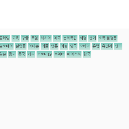
공화당
교육
구글
독일
러시아
미국
분리독립
서평
선거
소득 불평등
슬로데이
실업률
아마존
애플
언론
여성
영국
오바마
유럽
유전자
인도
일본
종교
중국
커피
코로나19
트위터
페이스북
한국